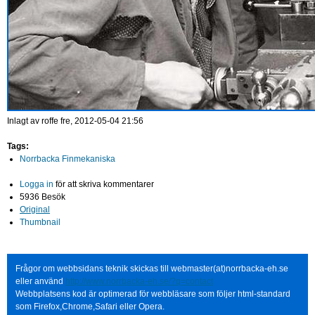
Inlagt av
roffe
fre, 2012-05-04 21:56
Tags:
Norrbacka Finmekaniska
Logga in
för att skriva kommentarer
5936 Besök
Original
Thumbnail
Frågor om webbsidans teknik skickas till webmaster(at)norrbacka-eh.se
eller använd
http://www.norrbacka-eh.se/?q=contact
Webbplatsens kod är optimerad för webbläsare som följer html-standard
som Firefox,Chrome,Safari eller Opera.