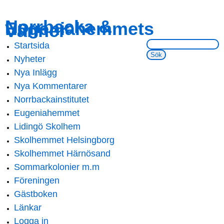
Skip to
Skip to
Norrbacka &
Eugeniahemmets
main
navigation
Vänner
content
Sök på webbsidan:
Startsida
Main menu
Nyheter
Nya Inlägg
Nya Kommentarer
Norrbackainstitutet
Eugeniahemmet
Lidingö Skolhem
Skolhemmet Helsingborg
Skolhemmet Härnösand
Sommarkolonier m.m
Föreningen
Gästboken
Länkar
Logga in