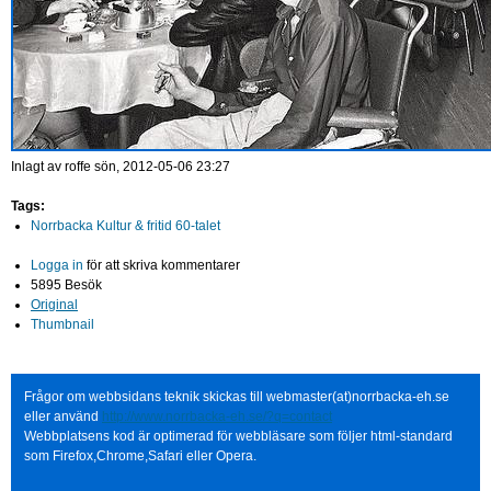
Inlagt av
roffe
sön, 2012-05-06 23:27
Tags:
Norrbacka Kultur & fritid 60-talet
Logga in
för att skriva kommentarer
5895 Besök
Original
Thumbnail
Frågor om webbsidans teknik skickas till webmaster(at)norrbacka-eh.se
eller använd
http://www.norrbacka-eh.se/?q=contact
Webbplatsens kod är optimerad för webbläsare som följer html-standard
som Firefox,Chrome,Safari eller Opera.