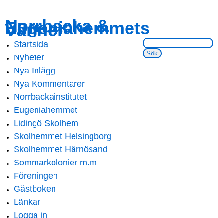
Skip to
Skip to
Norrbacka &
Eugeniahemmets
main
navigation
Vänner
content
Sök på webbsidan:
Startsida
Main menu
Nyheter
Nya Inlägg
Nya Kommentarer
Norrbackainstitutet
Eugeniahemmet
Lidingö Skolhem
Skolhemmet Helsingborg
Skolhemmet Härnösand
Sommarkolonier m.m
Föreningen
Gästboken
Länkar
Logga in