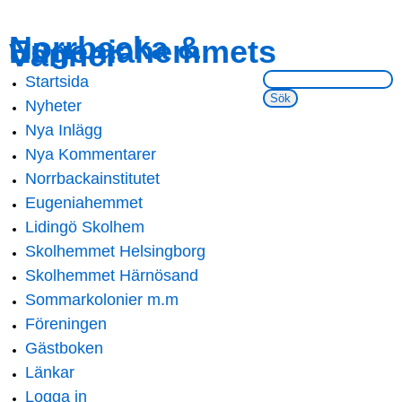
Skip to
Skip to
Norrbacka &
Eugeniahemmets
main
navigation
Vänner
content
Sök på webbsidan:
Startsida
Main menu
Nyheter
Nya Inlägg
Nya Kommentarer
Norrbackainstitutet
Eugeniahemmet
Lidingö Skolhem
Skolhemmet Helsingborg
Skolhemmet Härnösand
Sommarkolonier m.m
Föreningen
Gästboken
Länkar
Logga in