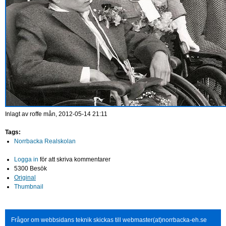
Inlagt av
roffe
mån, 2012-05-14 21:11
Tags:
Norrbacka Realskolan
Logga in
för att skriva kommentarer
5300 Besök
Original
Thumbnail
Frågor om webbsidans teknik skickas till webmaster(at)norrbacka-eh.se