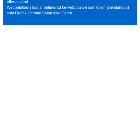
eller använd
http://www.norrbacka-eh.se/?q=contact
Webbplatsens kod är optimerad för webbläsare som följer html-standard
som Firefox,Chrome,Safari eller Opera.