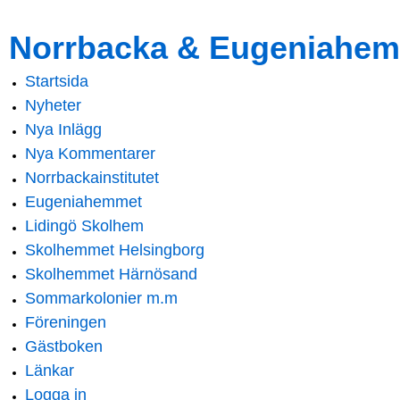
Skip to
Skip to
Norrbacka & Eugeniahem
main
navigation
content
Startsida
Main menu
Nyheter
Nya Inlägg
Nya Kommentarer
Norrbackainstitutet
Eugeniahemmet
Lidingö Skolhem
Skolhemmet Helsingborg
Skolhemmet Härnösand
Sommarkolonier m.m
Föreningen
Gästboken
Länkar
Logga in