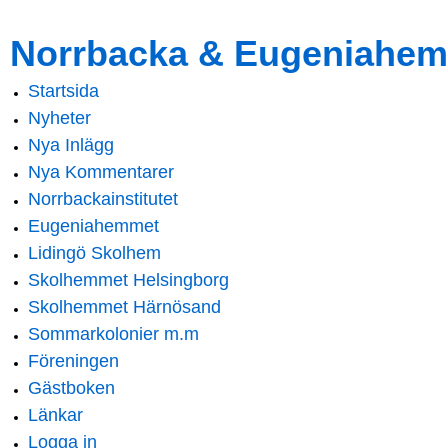
Skip to
Skip to
Norrbacka & Eugeniahem
main
navigation
content
Startsida
Main menu
Nyheter
Nya Inlägg
Nya Kommentarer
Norrbackainstitutet
Eugeniahemmet
Lidingö Skolhem
Skolhemmet Helsingborg
Skolhemmet Härnösand
Sommarkolonier m.m
Föreningen
Gästboken
Länkar
Logga in