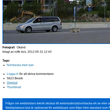
Fotograf:
Okänd
Inlagt av
roffe
tors, 2012-05-31 12:43
Tags:
Norrbacka med vyer
Logga in
för att skriva kommentarer
5823 Besök
Original
Thumbnail
Frågor om webbsidans teknik skickas till webmaster(at)norrbacka-eh.se eller
Webbplatsens kod är optimerad för webbläsare som följer html-standard som F