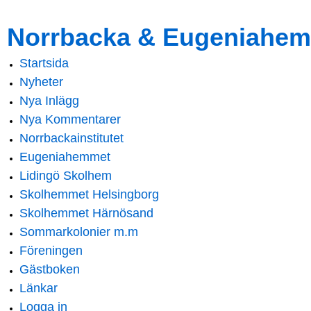
Skip to
Skip to
Norrbacka & Eugeniahem
main
navigation
content
Startsida
Main menu
Nyheter
Nya Inlägg
Nya Kommentarer
Norrbackainstitutet
Eugeniahemmet
Lidingö Skolhem
Skolhemmet Helsingborg
Skolhemmet Härnösand
Sommarkolonier m.m
Föreningen
Gästboken
Länkar
Logga in