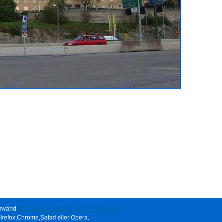
 använd
http://www.norrbacka-eh.se/?q=contact
irefox,Chrome,Safari eller Opera.