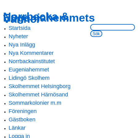
Skip to
Skip to
Norrbacka &
Eugeniahemmets
main
navigation
Vänner
content
Sök på webbsidan:
Startsida
Main menu
Nyheter
Nya Inlägg
Nya Kommentarer
Norrbackainstitutet
Eugeniahemmet
Lidingö Skolhem
Skolhemmet Helsingborg
Skolhemmet Härnösand
Sommarkolonier m.m
Föreningen
Gästboken
Länkar
Logga in