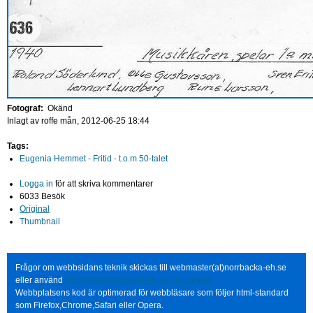
Fotograf:
Okänd
Inlagt av
roffe
mån, 2012-06-25 18:44
Tags:
Eugenia Hemmet - Fritid - t.o.m 50-talet
Logga in
för att skriva kommentarer
6033 Besök
Original
Thumbnail
Frågor om webbsidans teknik skickas till webmaster(at)norrbacka-eh.se
eller använd
http://www.norrbacka-eh.se/?q=contact
Webbplatsens kod är optimerad för webbläsare som följer html-standard
som Firefox,Chrome,Safari eller Opera.