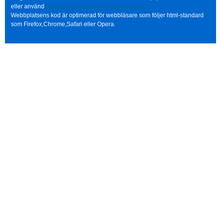
eller använd
http://www.norrbacka-eh.se/?q=contact
Webbplatsens kod är optimerad för webbläsare som följer html-standard
som Firefox,Chrome,Safari eller Opera.