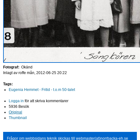
Fotograf:
Okänd
Inlagt av
roffe
mån, 2012-06-25 20:22
Tags:
Eugenia Hemmet - Fritid - t.o.m 50-talet
Logga in
för att skriva kommentarer
5936 Besök
Original
Thumbnail
Frågor om webbsidans teknik skickas till webmaster(at)norrbacka-eh.se