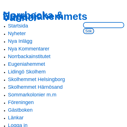
Skip to
Skip to
Norrbacka &
Eugeniahemmets
main
navigation
Vänner
content
Sök på webbsidan:
Startsida
Main menu
Nyheter
Nya Inlägg
Nya Kommentarer
Norrbackainstitutet
Eugeniahemmet
Lidingö Skolhem
Skolhemmet Helsingborg
Skolhemmet Härnösand
Sommarkolonier m.m
Föreningen
Gästboken
Länkar
Logga in