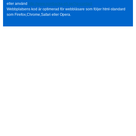
eller använd
http://www.norrbacka-eh.se/?q=contact
Webbplatsens kod är optimerad för webbläsare som följer html-standard
som Firefox,Chrome,Safari eller Opera.