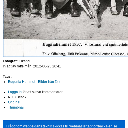
Fotograf:
Okänd
Inlagt av
roffe
mån, 2012-06-25 20:41
Tags:
Eugenia Hemmet - Bilder från förr
Logga in
för att skriva kommentarer
6113 Besök
Original
Thumbnail
Frågor om webbsidans teknik skickas till webmaster(at)norrbacka-eh.se