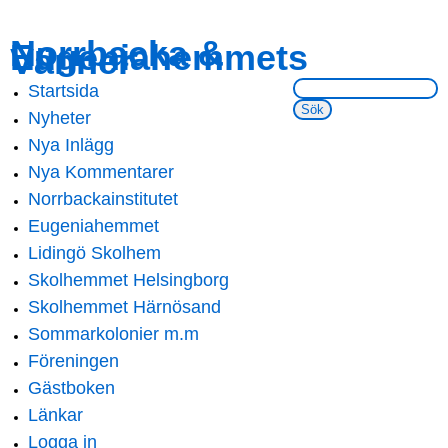
Skip to
Skip to
Norrbacka &
Eugeniahemmets
main
navigation
Vänner
content
Sök på webbsidan:
Startsida
Main menu
Nyheter
Nya Inlägg
Nya Kommentarer
Norrbackainstitutet
Eugeniahemmet
Lidingö Skolhem
Skolhemmet Helsingborg
Skolhemmet Härnösand
Sommarkolonier m.m
Föreningen
Gästboken
Länkar
Logga in