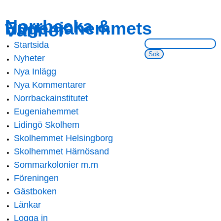
Skip to
Skip to
Norrbacka &
Eugeniahemmets
main
navigation
Vänner
content
Sök på webbsidan:
Startsida
Main menu
Nyheter
Nya Inlägg
Nya Kommentarer
Norrbackainstitutet
Eugeniahemmet
Lidingö Skolhem
Skolhemmet Helsingborg
Skolhemmet Härnösand
Sommarkolonier m.m
Föreningen
Gästboken
Länkar
Logga in