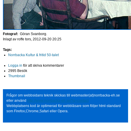
Fotograf:
Göran Svanborg.
Inlagt av
roffe
tors, 2012-09-20 20:25
Tags:
Norrbacka Kultur & fritid 50-talet
Logga in
för att skriva kommentarer
2995 Besök
Thumbnail
Frågor om webbsidans teknik skickas till webmaster(at)norrbacka-eh.se
eller använd
http://www.norrbacka-eh.se/?q=contact
Webbplatsens kod är optimerad för webbläsare som följer html-standard
som Firefox,Chrome,Safari eller Opera.