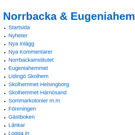
Skip to
Skip to
Norrbacka & Eugeniahem
main
navigation
content
Startsida
Main menu
Nyheter
Nya Inlägg
Nya Kommentarer
Norrbackainstitutet
Eugeniahemmet
Lidingö Skolhem
Skolhemmet Helsingborg
Skolhemmet Härnösand
Sommarkolonier m.m
Föreningen
Gästboken
Länkar
Logga in