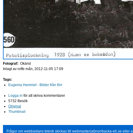
Fotograf:
Okänd
Inlagt av
roffe
mån, 2012-11-05 17:09
Tags:
Eugenia Hemmet - Bilder från förr
Logga in
för att skriva kommentarer
5732 Besök
Original
Thumbnail
Frågor om webbsidans teknik skickas till webmaster(at)norrbacka-eh.se eller