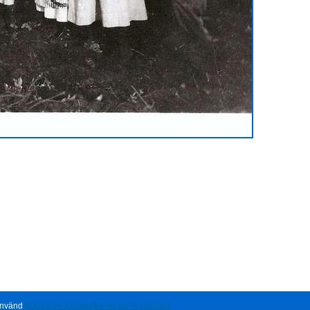
 använd
http://www.norrbacka-eh.se/?q=contact