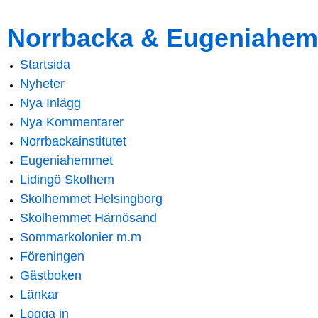
Skip to
Skip to
Norrbacka & Eugeniahem
main
navigation
content
Startsida
Main menu
Nyheter
Nya Inlägg
Nya Kommentarer
Norrbackainstitutet
Eugeniahemmet
Lidingö Skolhem
Skolhemmet Helsingborg
Skolhemmet Härnösand
Sommarkolonier m.m
Föreningen
Gästboken
Länkar
Logga in