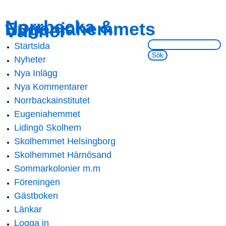
Skip to
Skip to
Norrbacka &
Eugeniahemmets
main
navigation
Vänner
content
Sök på webbsidan:
Startsida
Main menu
Nyheter
Nya Inlägg
Nya Kommentarer
Norrbackainstitutet
Eugeniahemmet
Lidingö Skolhem
Skolhemmet Helsingborg
Skolhemmet Härnösand
Sommarkolonier m.m
Föreningen
Gästboken
Länkar
Logga in