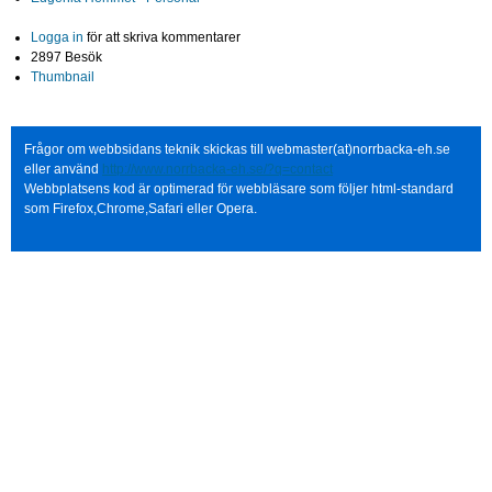
Logga in
för att skriva kommentarer
2897 Besök
Thumbnail
Frågor om webbsidans teknik skickas till webmaster(at)norrbacka-eh.se
eller använd
http://www.norrbacka-eh.se/?q=contact
Webbplatsens kod är optimerad för webbläsare som följer html-standard
som Firefox,Chrome,Safari eller Opera.