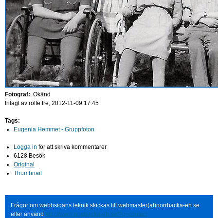
Fotograf:
Okänd
Inlagt av
roffe
fre, 2012-11-09 17:45
Tags:
Eugenia Hemmet - Gruppfoton
Logga in
för att skriva kommentarer
6128 Besök
Original
Thumbnail
Frågor om webbsidans teknik skickas till webmaster(at)norrbacka-eh.se
eller använd
http://www.norrbacka-eh.se/?q=contact