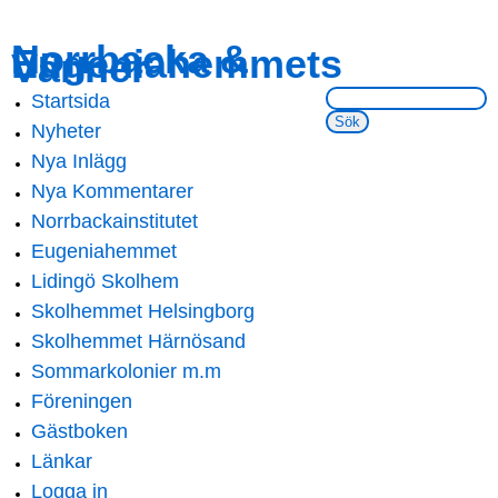
Skip to
Skip to
Norrbacka &
Eugeniahemmets
main
navigation
Vänner
content
Sök på webbsidan:
Startsida
Main menu
Nyheter
Nya Inlägg
Nya Kommentarer
Norrbackainstitutet
Eugeniahemmet
Lidingö Skolhem
Skolhemmet Helsingborg
Skolhemmet Härnösand
Sommarkolonier m.m
Föreningen
Gästboken
Länkar
Logga in