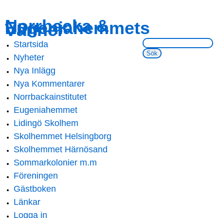
Skip to
Skip to
Norrbacka &
Eugeniahemmets
main
navigation
Vänner
content
Sök på webbsidan:
Startsida
Main menu
Nyheter
Nya Inlägg
Nya Kommentarer
Norrbackainstitutet
Eugeniahemmet
Lidingö Skolhem
Skolhemmet Helsingborg
Skolhemmet Härnösand
Sommarkolonier m.m
Föreningen
Gästboken
Länkar
Logga in