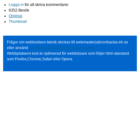
Logga in
för att skriva kommentarer
6352 Besök
Original
Thumbnail
Frågor om webbsidans teknik skickas till webmaster(at)norrbacka-eh.se
eller använd
http://www.norrbacka-eh.se/?q=contact
Webbplatsens kod är optimerad för webbläsare som följer html-standard
som Firefox,Chrome,Safari eller Opera.