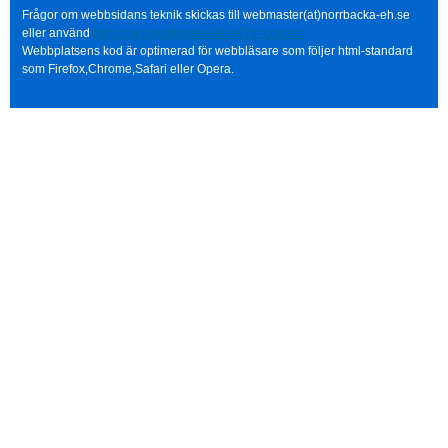
Frågor om webbsidans teknik skickas till webmaster(at)norrbacka-eh.se
eller använd
http://www.norrbacka-eh.se/?q=contact
Webbplatsens kod är optimerad för webbläsare som följer html-standard
som Firefox,Chrome,Safari eller Opera.