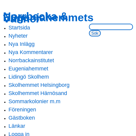
Skip to
Skip to
Norrbacka &
Eugeniahemmets
main
navigation
Vänner
content
Sök på webbsidan:
Startsida
Main menu
Nyheter
Nya Inlägg
Nya Kommentarer
Norrbackainstitutet
Eugeniahemmet
Lidingö Skolhem
Skolhemmet Helsingborg
Skolhemmet Härnösand
Sommarkolonier m.m
Föreningen
Gästboken
Länkar
Logga in