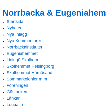
Skip to
Skip to
Norrbacka & Eugeniahem
main
navigation
content
Startsida
Main menu
Nyheter
Nya Inlägg
Nya Kommentarer
Norrbackainstitutet
Eugeniahemmet
Lidingö Skolhem
Skolhemmet Helsingborg
Skolhemmet Härnösand
Sommarkolonier m.m
Föreningen
Gästboken
Länkar
Logga in