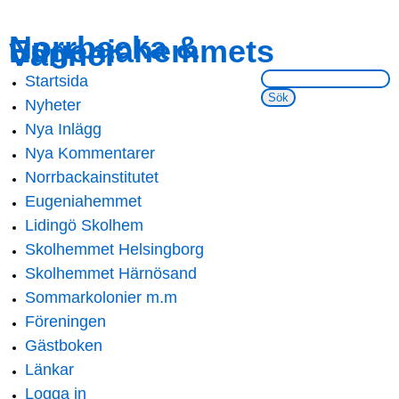
Skip to
Skip to
Norrbacka &
Eugeniahemmets
main
navigation
Vänner
content
Sök på webbsidan:
Startsida
Main menu
Nyheter
Nya Inlägg
Nya Kommentarer
Norrbackainstitutet
Eugeniahemmet
Lidingö Skolhem
Skolhemmet Helsingborg
Skolhemmet Härnösand
Sommarkolonier m.m
Föreningen
Gästboken
Länkar
Logga in