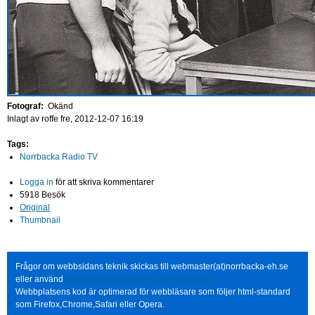
Fotograf:
Okänd
Inlagt av
roffe
fre, 2012-12-07 16:19
Tags:
Norrbacka Radio TV
Logga in
för att skriva kommentarer
5918 Besök
Original
Thumbnail
Frågor om webbsidans teknik skickas till webmaster(at)norrbacka-eh.se
eller använd
http://www.norrbacka-eh.se/?q=contact
Webbplatsens kod är optimerad för webbläsare som följer html-standard
som Firefox,Chrome,Safari eller Opera.