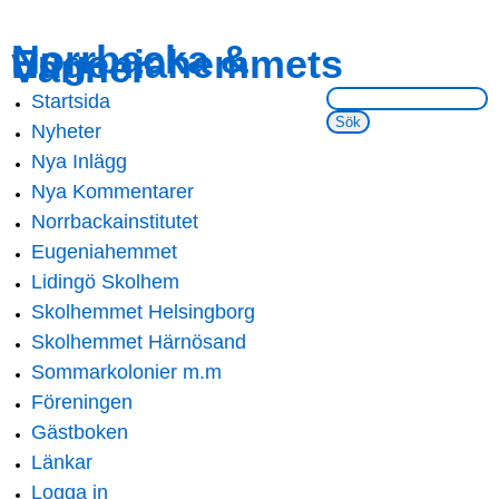
Skip to
Skip to
Norrbacka &
Eugeniahemmets
main
navigation
Vänner
content
Sök på webbsidan:
Startsida
Main menu
Nyheter
Nya Inlägg
Nya Kommentarer
Norrbackainstitutet
Eugeniahemmet
Lidingö Skolhem
Skolhemmet Helsingborg
Skolhemmet Härnösand
Sommarkolonier m.m
Föreningen
Gästboken
Länkar
Logga in