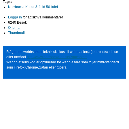
Tags:
Norrbacka Kultur & fritid 50-talet
Logga in
för att skriva kommentarer
6240 Besök
Original
Thumbnail
Frågor om webbsidans teknik skickas till webmaster(at)norrbacka-eh.se
eller använd
http://www.norrbacka-eh.se/?q=contact
Webbplatsens kod är optimerad för webbläsare som följer html-standard
som Firefox,Chrome,Safari eller Opera.