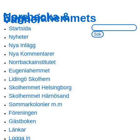
Skip to
Skip to
Norrbacka &
Eugeniahemmets
main
navigation
Vänner
content
Sök på webbsidan:
Startsida
Main menu
Nyheter
Nya Inlägg
Nya Kommentarer
Norrbackainstitutet
Eugeniahemmet
Lidingö Skolhem
Skolhemmet Helsingborg
Skolhemmet Härnösand
Sommarkolonier m.m
Föreningen
Gästboken
Länkar
Logga in