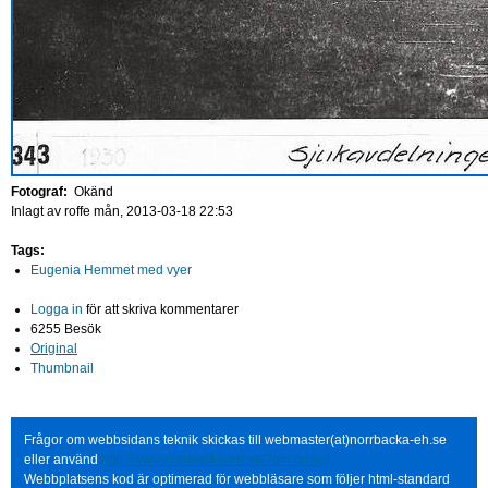
Fotograf:
Okänd
Inlagt av
roffe
mån, 2013-03-18 22:53
Tags:
Eugenia Hemmet med vyer
Logga in
för att skriva kommentarer
6255 Besök
Original
Thumbnail
Frågor om webbsidans teknik skickas till webmaster(at)norrbacka-eh.se
eller använd
http://www.norrbacka-eh.se/?q=contact
Webbplatsens kod är optimerad för webbläsare som följer html-standard