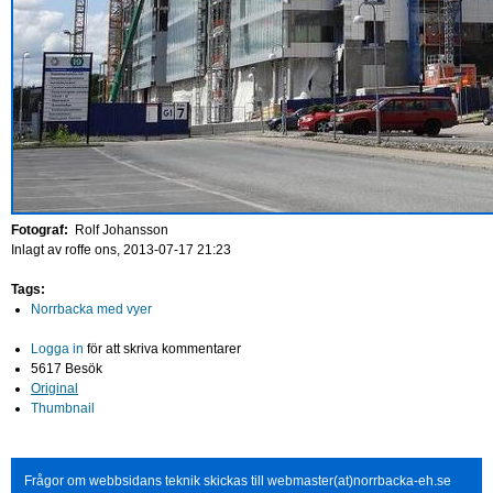
Fotograf:
Rolf Johansson
Inlagt av
roffe
ons, 2013-07-17 21:23
Tags:
Norrbacka med vyer
Logga in
för att skriva kommentarer
5617 Besök
Original
Thumbnail
Frågor om webbsidans teknik skickas till webmaster(at)norrbacka-eh.se