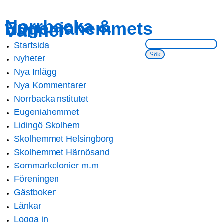
Skip to
Skip to
Norrbacka &
Eugeniahemmets
main
navigation
Vänner
content
Sök på webbsidan:
Startsida
Main menu
Nyheter
Nya Inlägg
Nya Kommentarer
Norrbackainstitutet
Eugeniahemmet
Lidingö Skolhem
Skolhemmet Helsingborg
Skolhemmet Härnösand
Sommarkolonier m.m
Föreningen
Gästboken
Länkar
Logga in