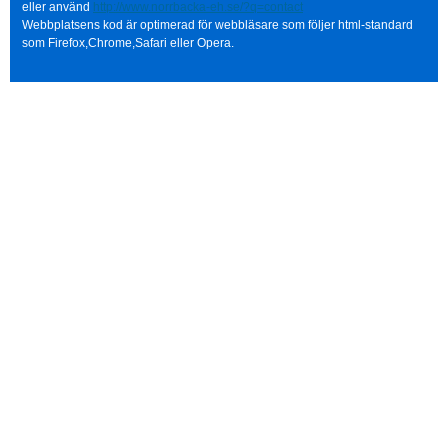
eller använd
http://www.norrbacka-eh.se/?q=contact
Webbplatsens kod är optimerad för webbläsare som följer html-standard
som Firefox,Chrome,Safari eller Opera.