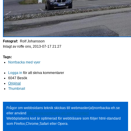
Fotograf:
Rolf Johansson
Inlagt av
roffe
ons, 2013-07-17 21:27
Tags:
Norrbacka med vyer
Logga in
för att skriva kommentarer
6047 Besök
Original
Thumbnail
Frågor om webbsidans teknik skickas till webmaster(at)norrbacka-eh.se
eller använd
http://www.norrbacka-eh.se/?q=contact
Webbplatsens kod är optimerad för webbläsare som följer html-standard
som Firefox,Chrome,Safari eller Opera.