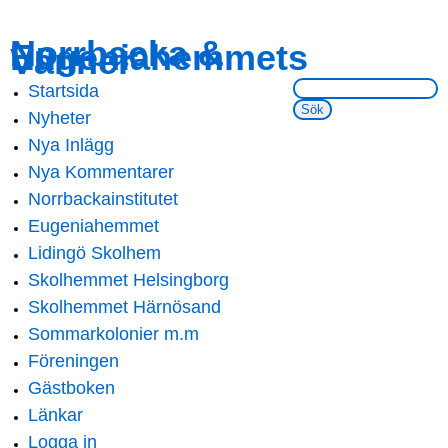
Skip to
Skip to
Norrbacka &
Eugeniahemmets
main
navigation
Vänner
content
Sök på webbsidan:
Startsida
Main menu
Nyheter
Nya Inlägg
Nya Kommentarer
Norrbackainstitutet
Eugeniahemmet
Lidingö Skolhem
Skolhemmet Helsingborg
Skolhemmet Härnösand
Sommarkolonier m.m
Föreningen
Gästboken
Länkar
Logga in