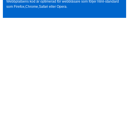
Webbplatsens kod är optimerad för webbläsare som följer html-standard
som Firefox,Chrome,Safari eller Opera.