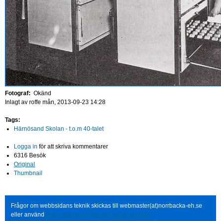
Fotograf:
Okänd
Inlagt av
roffe
mån, 2013-09-23 14:28
Tags:
Härnösand Skolan - t.o.m 40-talet
Logga in
för att skriva kommentarer
6316 Besök
Original
Thumbnail
Frågor om webbsidans teknik skickas till webmaster(at)norrbacka-eh.se
eller använd
http://www.norrbacka-eh.se/?q=contact