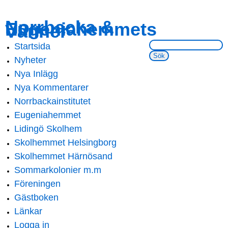
Skip to
Skip to
Norrbacka &
Eugeniahemmets
main
navigation
Vänner
content
Sök på webbsidan:
Startsida
Main menu
Nyheter
Nya Inlägg
Nya Kommentarer
Norrbackainstitutet
Eugeniahemmet
Lidingö Skolhem
Skolhemmet Helsingborg
Skolhemmet Härnösand
Sommarkolonier m.m
Föreningen
Gästboken
Länkar
Logga in