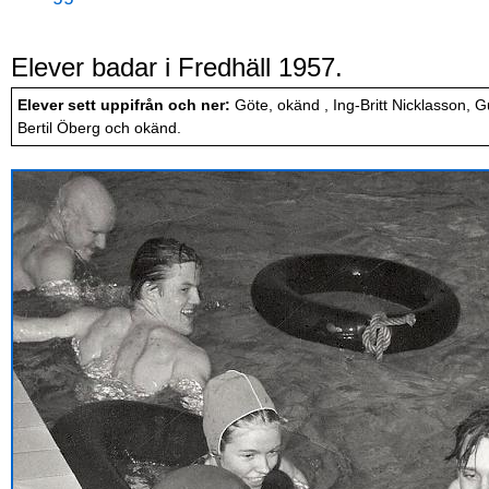
Elever badar i Fredhäll 1957.
Elever sett uppifrån och ner:
Göte, okänd , Ing-Britt Nicklasson, G
Bertil Öberg och okänd.