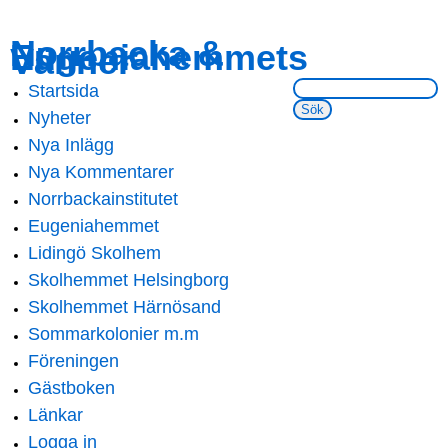
Skip to
Skip to
Norrbacka &
Eugeniahemmets
main
navigation
Vänner
content
Sök på webbsidan:
Startsida
Main menu
Nyheter
Nya Inlägg
Nya Kommentarer
Norrbackainstitutet
Eugeniahemmet
Lidingö Skolhem
Skolhemmet Helsingborg
Skolhemmet Härnösand
Sommarkolonier m.m
Föreningen
Gästboken
Länkar
Logga in