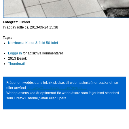
Fotograf:
Okänd
Inlagt av
roffe
tis, 2013-09-24 15:38
Tags:
Norrbacka Kultur & fritid 50-talet
Logga in
för att skriva kommentarer
2913 Besök
Thumbnail
Frågor om webbsidans teknik skickas till webmaster(at)norrbacka-eh.se
eller använd
http://www.norrbacka-eh.se/?q=contact
Webbplatsens kod är optimerad för webbläsare som följer html-standard
som Firefox,Chrome,Safari eller Opera.