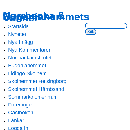
Skip to
Skip to
Norrbacka &
Eugeniahemmets
main
navigation
Vänner
content
Sök på webbsidan:
Startsida
Main menu
Nyheter
Nya Inlägg
Nya Kommentarer
Norrbackainstitutet
Eugeniahemmet
Lidingö Skolhem
Skolhemmet Helsingborg
Skolhemmet Härnösand
Sommarkolonier m.m
Föreningen
Gästboken
Länkar
Logga in