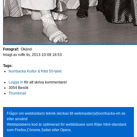
Fotograf:
Okänd
Inlagt av
roffe
tis, 2013-10-08 18:53
Tags:
Norrbacka Kultur & fritid 50-talet
Logga in
för att skriva kommentarer
3054 Besök
Thumbnail
Frågor om webbsidans teknik skickas till webmaster(at)norrbacka-eh.se
eller använd
http://www.norrbacka-eh.se/?q=contact
Webbplatsens kod är optimerad för webbläsare som följer html-standard
som Firefox,Chrome,Safari eller Opera.