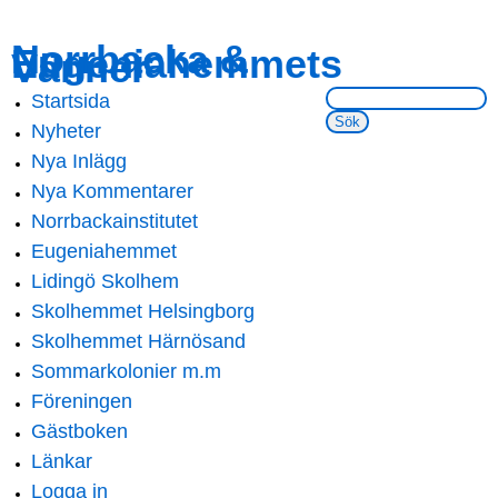
Skip to
Skip to
Norrbacka &
Eugeniahemmets
main
navigation
Vänner
content
Sök på webbsidan:
Startsida
Main menu
Nyheter
Nya Inlägg
Nya Kommentarer
Norrbackainstitutet
Eugeniahemmet
Lidingö Skolhem
Skolhemmet Helsingborg
Skolhemmet Härnösand
Sommarkolonier m.m
Föreningen
Gästboken
Länkar
Logga in