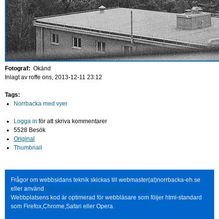
Fotograf:
Okänd
Inlagt av
roffe
ons, 2013-12-11 23:12
Tags:
Norrbacka med vyer
Logga in
för att skriva kommentarer
5528 Besök
Original
Thumbnail
Frågor om webbsidans teknik skickas till webmaster(at)norrbacka-eh.se
eller använd
http://www.norrbacka-eh.se/?q=contact
Webbplatsens kod är optimerad för webbläsare som följer html-standard
som Firefox,Chrome,Safari eller Opera.