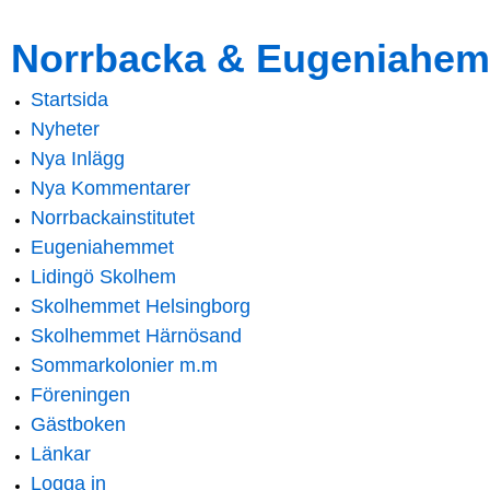
Skip to
Skip to
Norrbacka & Eugeniahem
main
navigation
content
Startsida
Main menu
Nyheter
Nya Inlägg
Nya Kommentarer
Norrbackainstitutet
Eugeniahemmet
Lidingö Skolhem
Skolhemmet Helsingborg
Skolhemmet Härnösand
Sommarkolonier m.m
Föreningen
Gästboken
Länkar
Logga in