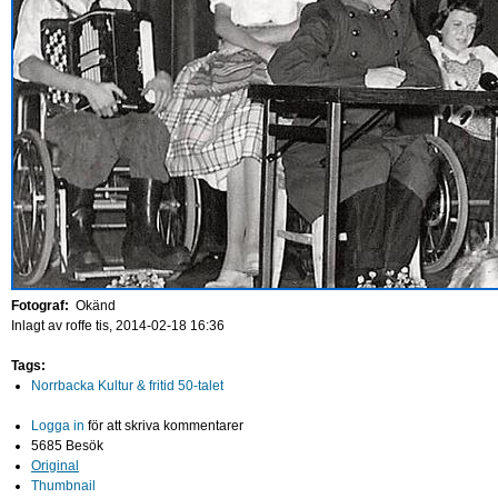
Fotograf:
Okänd
Inlagt av
roffe
tis, 2014-02-18 16:36
Tags:
Norrbacka Kultur & fritid 50-talet
Logga in
för att skriva kommentarer
5685 Besök
Original
Thumbnail