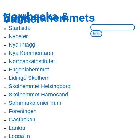
Skip to
Skip to
Norrbacka &
Eugeniahemmets
main
navigation
Vänner
content
Sök på webbsidan:
Startsida
Main menu
Nyheter
Nya Inlägg
Nya Kommentarer
Norrbackainstitutet
Eugeniahemmet
Lidingö Skolhem
Skolhemmet Helsingborg
Skolhemmet Härnösand
Sommarkolonier m.m
Föreningen
Gästboken
Länkar
Logga in