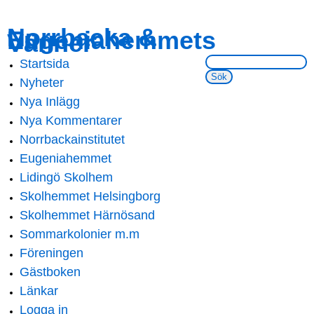
Skip to
Skip to
Norrbacka &
Eugeniahemmets
main
navigation
Vänner
content
Sök på webbsidan:
Startsida
Main menu
Nyheter
Nya Inlägg
Nya Kommentarer
Norrbackainstitutet
Eugeniahemmet
Lidingö Skolhem
Skolhemmet Helsingborg
Skolhemmet Härnösand
Sommarkolonier m.m
Föreningen
Gästboken
Länkar
Logga in