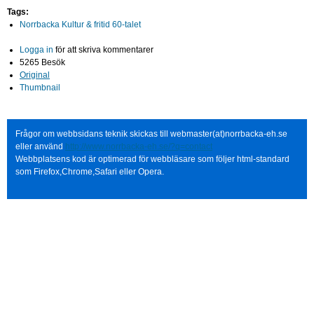
Tags:
Norrbacka Kultur & fritid 60-talet
Logga in
för att skriva kommentarer
5265 Besök
Original
Thumbnail
Frågor om webbsidans teknik skickas till webmaster(at)norrbacka-eh.se
eller använd
http://www.norrbacka-eh.se/?q=contact
Webbplatsens kod är optimerad för webbläsare som följer html-standard
som Firefox,Chrome,Safari eller Opera.