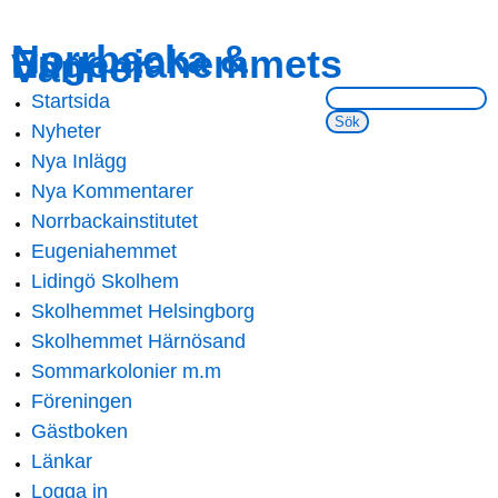
Skip to
Skip to
Norrbacka &
Eugeniahemmets
main
navigation
Vänner
content
Sök på webbsidan:
Startsida
Main menu
Nyheter
Nya Inlägg
Nya Kommentarer
Norrbackainstitutet
Eugeniahemmet
Lidingö Skolhem
Skolhemmet Helsingborg
Skolhemmet Härnösand
Sommarkolonier m.m
Föreningen
Gästboken
Länkar
Logga in