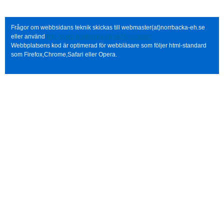
Frågor om webbsidans teknik skickas till webmaster(at)norrbacka-eh.se
eller använd
http://www.norrbacka-eh.se/?q=contact
Webbplatsens kod är optimerad för webbläsare som följer html-standard
som Firefox,Chrome,Safari eller Opera.