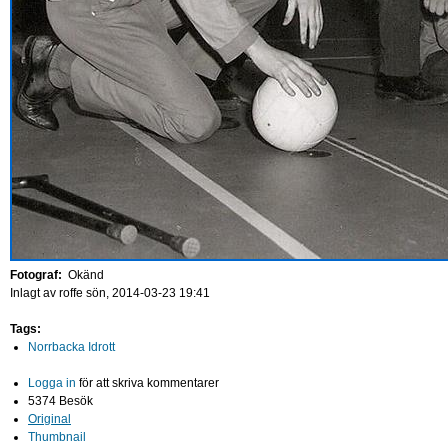
Fotograf:
Okänd
Inlagt av
roffe
sön, 2014-03-23 19:41
Tags:
Norrbacka Idrott
Logga in
för att skriva kommentarer
5374 Besök
Original
Thumbnail