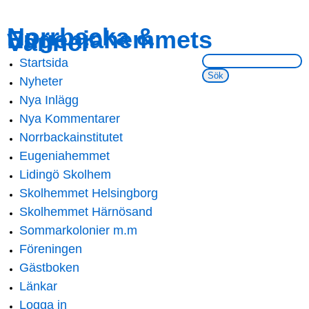
Skip to
Skip to
Norrbacka &
Eugeniahemmets
main
navigation
Vänner
content
Sök på webbsidan:
Startsida
Main menu
Nyheter
Nya Inlägg
Nya Kommentarer
Norrbackainstitutet
Eugeniahemmet
Lidingö Skolhem
Skolhemmet Helsingborg
Skolhemmet Härnösand
Sommarkolonier m.m
Föreningen
Gästboken
Länkar
Logga in