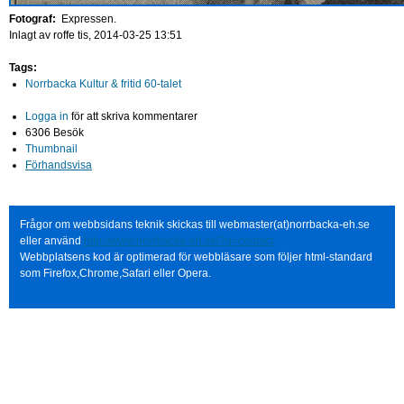
Fotograf:
Expressen.
Inlagt av
roffe
tis, 2014-03-25 13:51
Tags:
Norrbacka Kultur & fritid 60-talet
Logga in
för att skriva kommentarer
6306 Besök
Thumbnail
Förhandsvisa
Frågor om webbsidans teknik skickas till webmaster(at)norrbacka-eh.se
eller använd
http://www.norrbacka-eh.se/?q=contact
Webbplatsens kod är optimerad för webbläsare som följer html-standard
som Firefox,Chrome,Safari eller Opera.