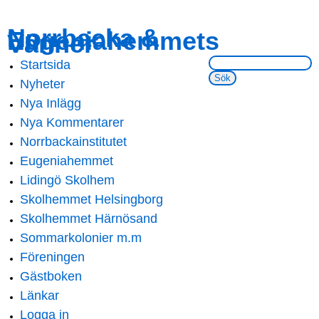
Skip to
Skip to
Norrbacka &
Eugeniahemmets
main
navigation
Vänner
content
Sök på webbsidan:
Startsida
Main menu
Nyheter
Nya Inlägg
Nya Kommentarer
Norrbackainstitutet
Eugeniahemmet
Lidingö Skolhem
Skolhemmet Helsingborg
Skolhemmet Härnösand
Sommarkolonier m.m
Föreningen
Gästboken
Länkar
Logga in