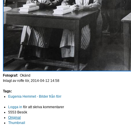
Fotograf:
Okänd
Inlagt av
roffe
lör, 2014-04-12 14:58
Tags:
Eugenia Hemmet - Bilder från förr
Logga in
för att skriva kommentarer
5553 Besök
Original
Thumbnail