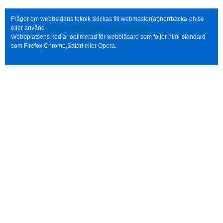
Frågor om webbsidans teknik skickas till webmaster(at)norrbacka-eh.se
eller använd
http://www.norrbacka-eh.se/?q=contact
Webbplatsens kod är optimerad för webbläsare som följer html-standard
som Firefox,Chrome,Safari eller Opera.