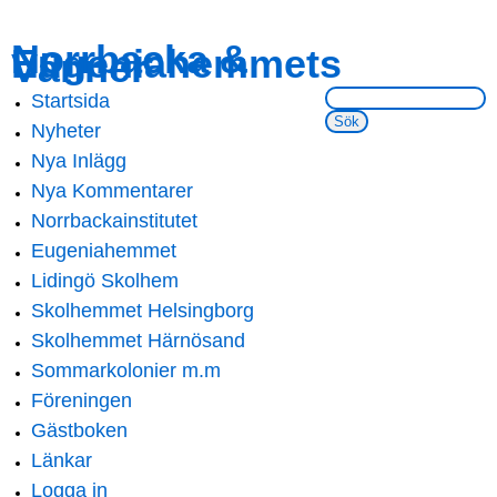
Skip to
Skip to
Norrbacka &
Eugeniahemmets
main
navigation
Vänner
content
Sök på webbsidan:
Startsida
Main menu
Nyheter
Nya Inlägg
Nya Kommentarer
Norrbackainstitutet
Eugeniahemmet
Lidingö Skolhem
Skolhemmet Helsingborg
Skolhemmet Härnösand
Sommarkolonier m.m
Föreningen
Gästboken
Länkar
Logga in