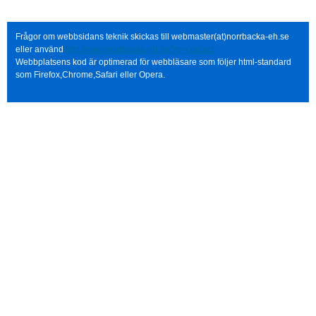
Frågor om webbsidans teknik skickas till webmaster(at)norrbacka-eh.se
eller använd
http://www.norrbacka-eh.se/?q=contact
Webbplatsens kod är optimerad för webbläsare som följer html-standard
som Firefox,Chrome,Safari eller Opera.