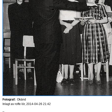
Fotograf:
Okänd
Inlagt av
roffe
lör, 2014-04-26 21:42