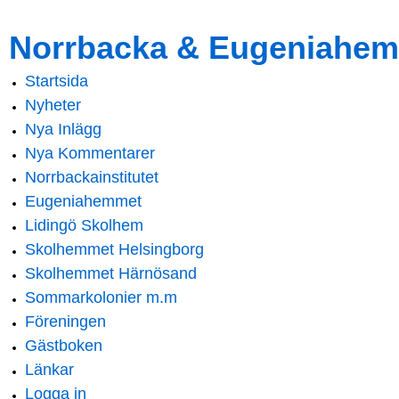
Skip to
Skip to
Norrbacka & Eugeniahem
main
navigation
content
Startsida
Main menu
Nyheter
Nya Inlägg
Nya Kommentarer
Norrbackainstitutet
Eugeniahemmet
Lidingö Skolhem
Skolhemmet Helsingborg
Skolhemmet Härnösand
Sommarkolonier m.m
Föreningen
Gästboken
Länkar
Logga in