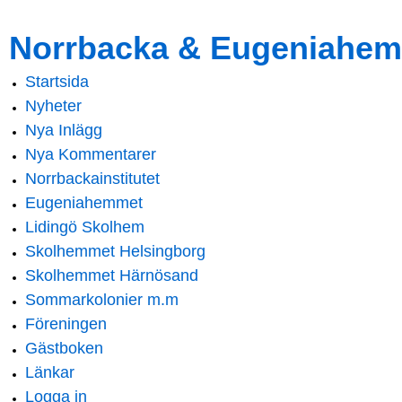
Skip to
Skip to
Norrbacka & Eugeniahem
main
navigation
content
Startsida
Main menu
Nyheter
Nya Inlägg
Nya Kommentarer
Norrbackainstitutet
Eugeniahemmet
Lidingö Skolhem
Skolhemmet Helsingborg
Skolhemmet Härnösand
Sommarkolonier m.m
Föreningen
Gästboken
Länkar
Logga in