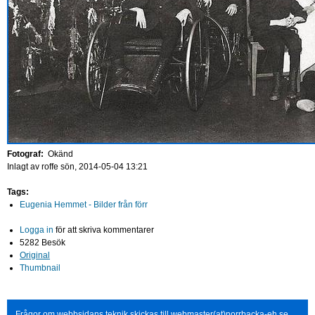
Fotograf:
Okänd
Inlagt av
roffe
sön, 2014-05-04 13:21
Tags:
Eugenia Hemmet - Bilder från förr
Logga in
för att skriva kommentarer
5282 Besök
Original
Thumbnail
Frågor om webbsidans teknik skickas till webmaster(at)norrbacka-eh.se