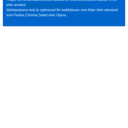
eller använd
http://www.norrbacka-eh.se/?q=contact
Webbplatsens kod är optimerad för webbläsare som följer html-standard
som Firefox,Chrome,Safari eller Opera.