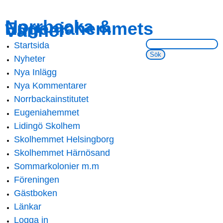
Skip to
Skip to
Norrbacka &
Eugeniahemmets
main
navigation
Vänner
content
Sök på webbsidan:
Startsida
Main menu
Nyheter
Nya Inlägg
Nya Kommentarer
Norrbackainstitutet
Eugeniahemmet
Lidingö Skolhem
Skolhemmet Helsingborg
Skolhemmet Härnösand
Sommarkolonier m.m
Föreningen
Gästboken
Länkar
Logga in