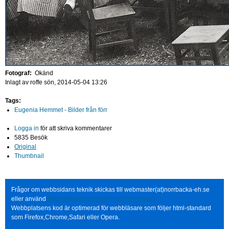
Fotograf:
Okänd
Inlagt av
roffe
sön, 2014-05-04 13:26
Tags:
Eugenia Hemmet - Bilder från förr
Logga in
för att skriva kommentarer
5835 Besök
Original
Thumbnail
Frågor om webbsidans teknik skickas till webmaster(at)norrbacka-eh.se
eller använd
http://www.norrbacka-eh.se/?q=contact
Webbplatsens kod är optimerad för webbläsare som följer html-standard
som Firefox,Chrome,Safari eller Opera.