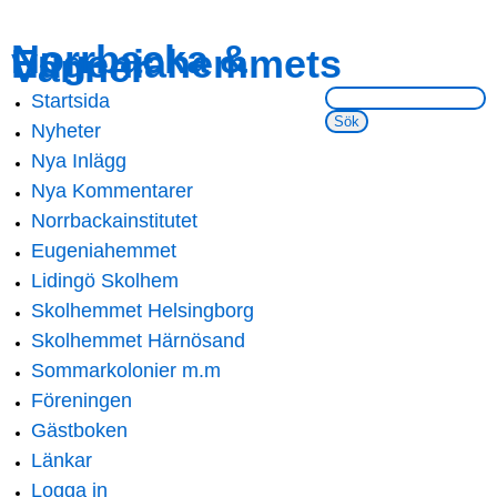
Skip to
Skip to
Norrbacka &
Eugeniahemmets
main
navigation
Vänner
content
Sök på webbsidan:
Startsida
Main menu
Nyheter
Nya Inlägg
Nya Kommentarer
Norrbackainstitutet
Eugeniahemmet
Lidingö Skolhem
Skolhemmet Helsingborg
Skolhemmet Härnösand
Sommarkolonier m.m
Föreningen
Gästboken
Länkar
Logga in