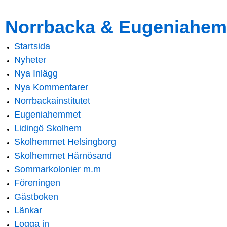
Skip to
Skip to
Norrbacka & Eugeniahem
main
navigation
content
Startsida
Main menu
Nyheter
Nya Inlägg
Nya Kommentarer
Norrbackainstitutet
Eugeniahemmet
Lidingö Skolhem
Skolhemmet Helsingborg
Skolhemmet Härnösand
Sommarkolonier m.m
Föreningen
Gästboken
Länkar
Logga in