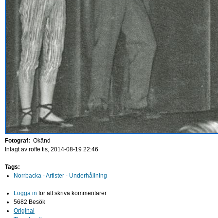
Fotograf:
Okänd
Inlagt av
roffe
tis, 2014-08-19 22:46
Tags:
Norrbacka - Artister - Underhållning
Logga in
för att skriva kommentarer
5682 Besök
Original