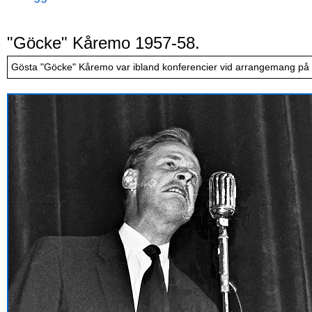
"Göcke" Kåremo 1957-58.
Gösta "Göcke" Kåremo var ibland konferencier vid arrangemang på N