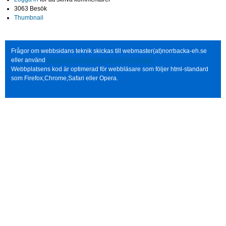
3063 Besök
Thumbnail
Frågor om webbsidans teknik skickas till webmaster(at)norrbacka-eh.se
eller använd
http://www.norrbacka-eh.se/?q=contact
Webbplatsens kod är optimerad för webbläsare som följer html-standard
som Firefox,Chrome,Safari eller Opera.