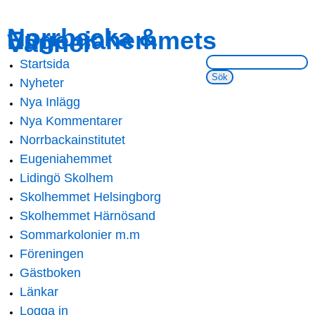
Skip to
Skip to
Norrbacka &
Eugeniahemmets
main
navigation
Vänner
content
Sök på webbsidan:
Startsida
Main menu
Nyheter
Nya Inlägg
Nya Kommentarer
Norrbackainstitutet
Eugeniahemmet
Lidingö Skolhem
Skolhemmet Helsingborg
Skolhemmet Härnösand
Sommarkolonier m.m
Föreningen
Gästboken
Länkar
Logga in