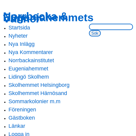
Skip to
Skip to
Norrbacka &
Eugeniahemmets
main
navigation
Vänner
content
Sök på webbsidan:
Startsida
Main menu
Nyheter
Nya Inlägg
Nya Kommentarer
Norrbackainstitutet
Eugeniahemmet
Lidingö Skolhem
Skolhemmet Helsingborg
Skolhemmet Härnösand
Sommarkolonier m.m
Föreningen
Gästboken
Länkar
Logga in