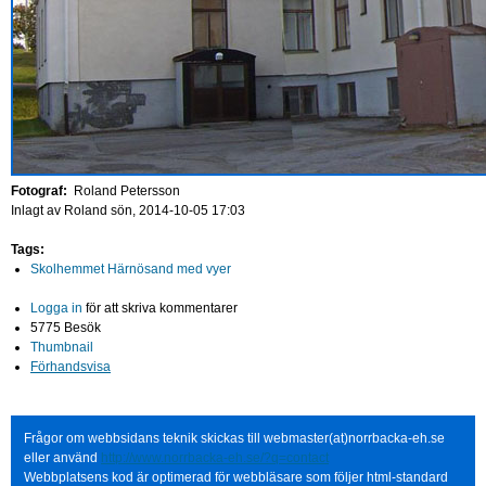
Fotograf:
Roland Petersson
Inlagt av
Roland
sön, 2014-10-05 17:03
Tags:
Skolhemmet Härnösand med vyer
Logga in
för att skriva kommentarer
5775 Besök
Thumbnail
Förhandsvisa
Frågor om webbsidans teknik skickas till webmaster(at)norrbacka-eh.se
eller använd
http://www.norrbacka-eh.se/?q=contact
Webbplatsens kod är optimerad för webbläsare som följer html-standard