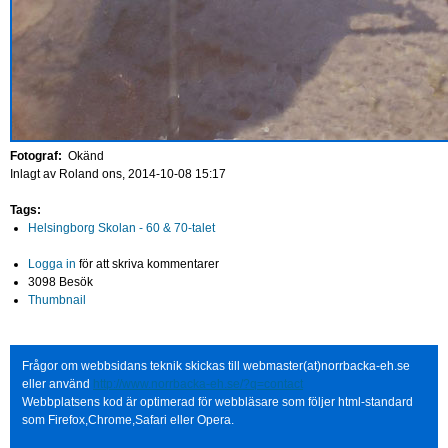
Fotograf:
Okänd
Inlagt av
Roland
ons, 2014-10-08 15:17
Tags:
Helsingborg Skolan - 60 & 70-talet
Logga in
för att skriva kommentarer
3098 Besök
Thumbnail
Frågor om webbsidans teknik skickas till webmaster(at)norrbacka-eh.se
eller använd
http://www.norrbacka-eh.se/?q=contact
Webbplatsens kod är optimerad för webbläsare som följer html-standard
som Firefox,Chrome,Safari eller Opera.