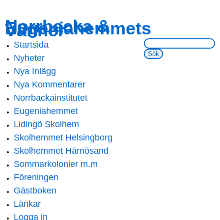
Skip to
Skip to
Norrbacka &
Eugeniahemmets
main
navigation
Vänner
content
Sök på webbsidan:
Startsida
Main menu
Nyheter
Nya Inlägg
Nya Kommentarer
Norrbackainstitutet
Eugeniahemmet
Lidingö Skolhem
Skolhemmet Helsingborg
Skolhemmet Härnösand
Sommarkolonier m.m
Föreningen
Gästboken
Länkar
Logga in