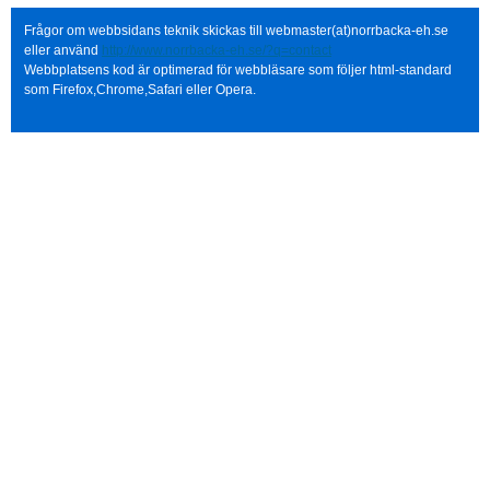
Frågor om webbsidans teknik skickas till webmaster(at)norrbacka-eh.se
eller använd
http://www.norrbacka-eh.se/?q=contact
Webbplatsens kod är optimerad för webbläsare som följer html-standard
som Firefox,Chrome,Safari eller Opera.