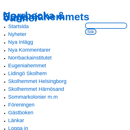
Skip to
Skip to
Norrbacka &
Eugeniahemmets
main
navigation
Vänner
content
Sök på webbsidan:
Startsida
Main menu
Nyheter
Nya Inlägg
Nya Kommentarer
Norrbackainstitutet
Eugeniahemmet
Lidingö Skolhem
Skolhemmet Helsingborg
Skolhemmet Härnösand
Sommarkolonier m.m
Föreningen
Gästboken
Länkar
Logga in