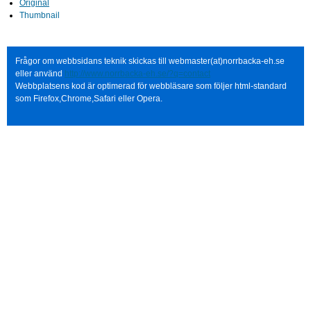
Original
Thumbnail
Frågor om webbsidans teknik skickas till webmaster(at)norrbacka-eh.se
eller använd
http://www.norrbacka-eh.se/?q=contact
Webbplatsens kod är optimerad för webbläsare som följer html-standard
som Firefox,Chrome,Safari eller Opera.