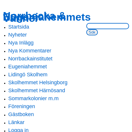
Skip to
Skip to
Norrbacka &
Eugeniahemmets
main
navigation
Vänner
content
Sök på webbsidan:
Startsida
Main menu
Nyheter
Nya Inlägg
Nya Kommentarer
Norrbackainstitutet
Eugeniahemmet
Lidingö Skolhem
Skolhemmet Helsingborg
Skolhemmet Härnösand
Sommarkolonier m.m
Föreningen
Gästboken
Länkar
Logga in