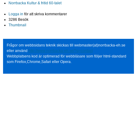
Norrbacka Kultur & fritid 60-talet
Logga in
för att skriva kommentarer
3286 Besök
Thumbnail
Frågor om webbsidans teknik skickas till webmaster(at)norrbacka-eh.se
eller använd
http://www.norrbacka-eh.se/?q=contact
Webbplatsens kod är optimerad för webbläsare som följer html-standard
som Firefox,Chrome,Safari eller Opera.