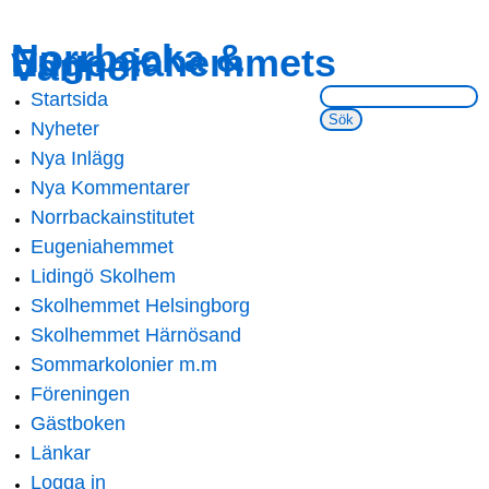
Skip to
Skip to
Norrbacka &
Eugeniahemmets
main
navigation
Vänner
content
Sök på webbsidan:
Startsida
Main menu
Nyheter
Nya Inlägg
Nya Kommentarer
Norrbackainstitutet
Eugeniahemmet
Lidingö Skolhem
Skolhemmet Helsingborg
Skolhemmet Härnösand
Sommarkolonier m.m
Föreningen
Gästboken
Länkar
Logga in