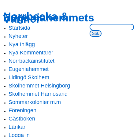
Skip to
Skip to
Norrbacka &
Eugeniahemmets
main
navigation
Vänner
content
Sök på webbsidan:
Startsida
Main menu
Nyheter
Nya Inlägg
Nya Kommentarer
Norrbackainstitutet
Eugeniahemmet
Lidingö Skolhem
Skolhemmet Helsingborg
Skolhemmet Härnösand
Sommarkolonier m.m
Föreningen
Gästboken
Länkar
Logga in