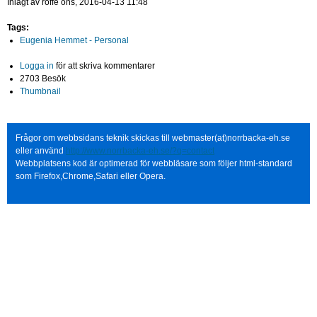
Inlagt av
roffe
ons, 2016-04-13 11:48
Tags:
Eugenia Hemmet - Personal
Logga in
för att skriva kommentarer
2703 Besök
Thumbnail
Frågor om webbsidans teknik skickas till webmaster(at)norrbacka-eh.se
eller använd
http://www.norrbacka-eh.se/?q=contact
Webbplatsens kod är optimerad för webbläsare som följer html-standard
som Firefox,Chrome,Safari eller Opera.