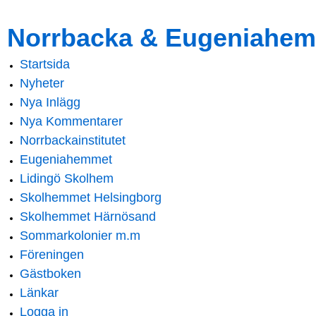
Skip to
Skip to
Norrbacka & Eugeniahem
main
navigation
content
Startsida
Main menu
Nyheter
Nya Inlägg
Nya Kommentarer
Norrbackainstitutet
Eugeniahemmet
Lidingö Skolhem
Skolhemmet Helsingborg
Skolhemmet Härnösand
Sommarkolonier m.m
Föreningen
Gästboken
Länkar
Logga in