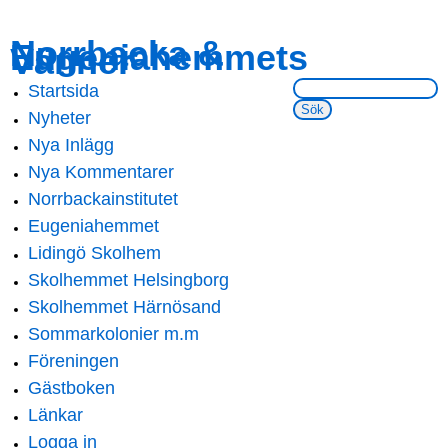
Skip to
Skip to
Norrbacka &
Eugeniahemmets
main
navigation
Vänner
content
Sök på webbsidan:
Startsida
Main menu
Nyheter
Nya Inlägg
Nya Kommentarer
Norrbackainstitutet
Eugeniahemmet
Lidingö Skolhem
Skolhemmet Helsingborg
Skolhemmet Härnösand
Sommarkolonier m.m
Föreningen
Gästboken
Länkar
Logga in