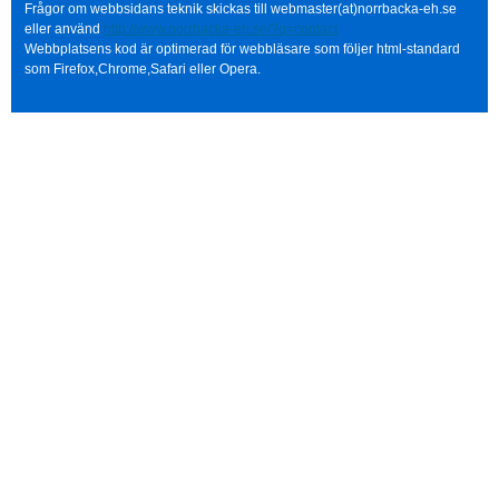
Frågor om webbsidans teknik skickas till webmaster(at)norrbacka-eh.se
eller använd
http://www.norrbacka-eh.se/?q=contact
Webbplatsens kod är optimerad för webbläsare som följer html-standard
som Firefox,Chrome,Safari eller Opera.