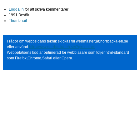
Logga in
för att skriva kommentarer
1991 Besök
Thumbnail
Frågor om webbsidans teknik skickas till webmaster(at)norrbacka-eh.se
eller använd
http://www.norrbacka-eh.se/?q=contact
Webbplatsens kod är optimerad för webbläsare som följer html-standard
som Firefox,Chrome,Safari eller Opera.