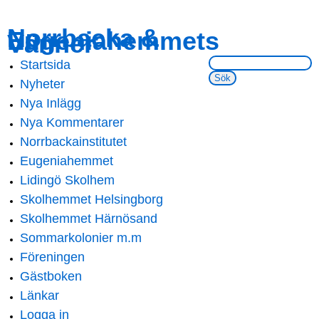
Skip to
Skip to
Norrbacka &
Eugeniahemmets
main
navigation
Vänner
content
Sök på webbsidan:
Startsida
Main menu
Nyheter
Nya Inlägg
Nya Kommentarer
Norrbackainstitutet
Eugeniahemmet
Lidingö Skolhem
Skolhemmet Helsingborg
Skolhemmet Härnösand
Sommarkolonier m.m
Föreningen
Gästboken
Länkar
Logga in