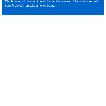
Webbplatsens kod är optimerad för webbläsare som följer html-standard
som Firefox,Chrome,Safari eller Opera.