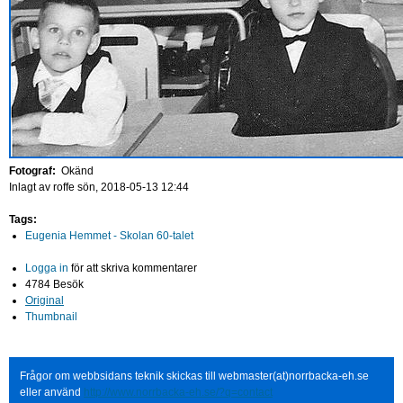
Fotograf:
Okänd
Inlagt av
roffe
sön, 2018-05-13 12:44
Tags:
Eugenia Hemmet - Skolan 60-talet
Logga in
för att skriva kommentarer
4784 Besök
Original
Thumbnail
Frågor om webbsidans teknik skickas till webmaster(at)norrbacka-eh.se
eller använd
http://www.norrbacka-eh.se/?q=contact