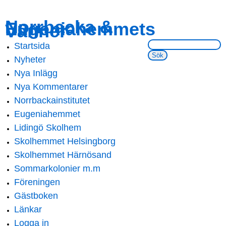
Skip to
Skip to
Norrbacka &
Eugeniahemmets
main
navigation
Vänner
content
Sök på webbsidan:
Startsida
Main menu
Nyheter
Nya Inlägg
Nya Kommentarer
Norrbackainstitutet
Eugeniahemmet
Lidingö Skolhem
Skolhemmet Helsingborg
Skolhemmet Härnösand
Sommarkolonier m.m
Föreningen
Gästboken
Länkar
Logga in