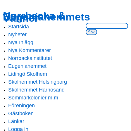
Skip to
Skip to
Norrbacka &
Eugeniahemmets
main
navigation
Vänner
content
Sök på webbsidan:
Startsida
Main menu
Nyheter
Nya Inlägg
Nya Kommentarer
Norrbackainstitutet
Eugeniahemmet
Lidingö Skolhem
Skolhemmet Helsingborg
Skolhemmet Härnösand
Sommarkolonier m.m
Föreningen
Gästboken
Länkar
Logga in