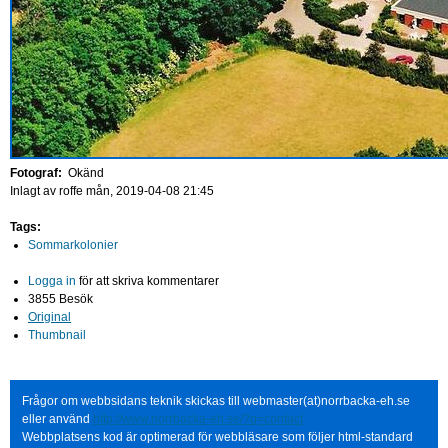
Fotograf:
Okänd
Inlagt av
roffe
mån, 2019-04-08 21:45
Tags:
Sommarkolonier
Logga in
för att skriva kommentarer
3855 Besök
Original
Thumbnail
Frågor om webbsidans teknik skickas till webmaster(at)norrbacka-eh.se
eller använd
http://www.norrbacka-eh.se/?q=contact
Webbplatsens kod är optimerad för webbläsare som följer html-standard